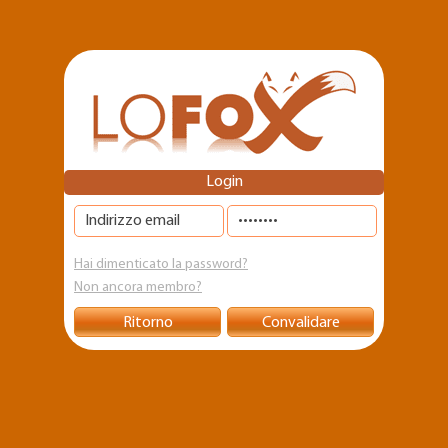
Salta al
contenuto
principale
Login
Hai dimenticato la password?
Non ancora membro?