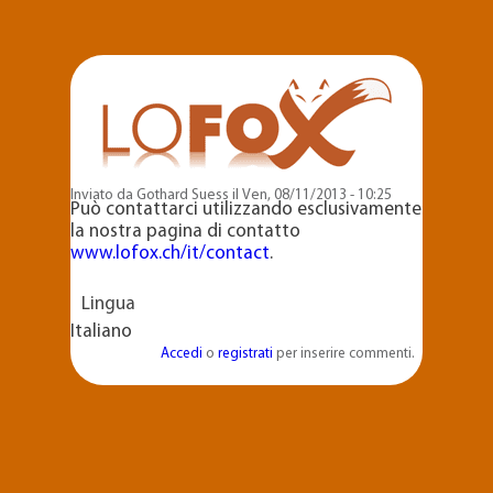
Salta al
contenuto
principale
Inviato da
Gothard Suess
il Ven, 08/11/2013 - 10:25
Può contattarci utilizzando esclusivamente
la nostra pagina di contatto
www.lofox.ch/it/contact
.
Lingua
Italiano
Accedi
o
registrati
per inserire commenti.